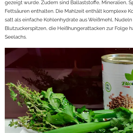
gezeigt wurde. Zudem sind Ballaststoffe, Mineralien
Fettsäuren enthalten. Die Mahlzeit enthält komplexe 
satt als einfache Kohlenhydrate aus Weißmehl, Nudeln
Blutzuckerspitzen, die Heißhungerattacken zur Folge ha
Seelachs.