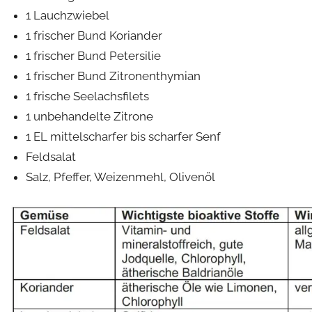
1 Lauchzwiebel
1 frischer Bund Koriander
1 frischer Bund Petersilie
1 frischer Bund Zitronenthymian
1 frische Seelachsfilets
1 unbehandelte Zitrone
1 EL mittelscharfer bis scharfer Senf
Feldsalat
Salz, Pfeffer, Weizenmehl, Olivenöl