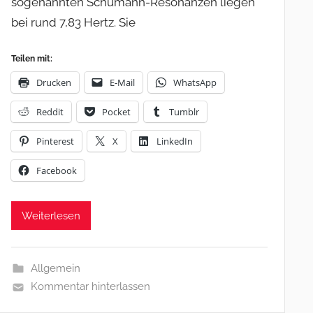
sogenannten Schumann-Resonanzen liegen
bei rund 7,83 Hertz. Sie
Teilen mit:
Drucken
E-Mail
WhatsApp
Reddit
Pocket
Tumblr
Pinterest
X
LinkedIn
Facebook
Weiterlesen
Allgemein
Kommentar hinterlassen