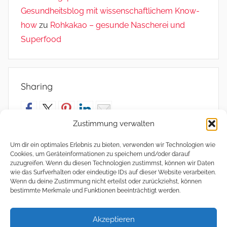
Gesundheitsblog mit wissenschaftlichem Know-
how
zu
Rohkakao – gesunde Nascherei und
Superfood
Sharing
Zustimmung verwalten
Um dir ein optimales Erlebnis zu bieten, verwenden wir Technologien wie
Cookies, um Geräteinformationen zu speichern und/oder darauf
Meta
zuzugreifen. Wenn du diesen Technologien zustimmst, können wir Daten
wie das Surfverhalten oder eindeutige IDs auf dieser Website verarbeiten.
Wenn du deine Zustimmung nicht erteilst oder zurückziehst, können
Anmelden
bestimmte Merkmale und Funktionen beeinträchtigt werden.
Eintrags-Feed
Datenschutz und Cookies: Diese Website verwendet Cookies. Wenn
Kommentar-Feed
Akzeptieren
du die Website weiterhin nutzt, stimmst du der Verwendung von