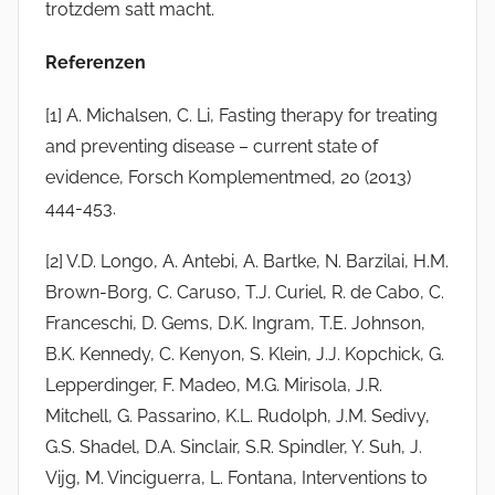
trotzdem satt macht.
Referenzen
[1] A. Michalsen, C. Li, Fasting therapy for treating
and preventing disease – current state of
evidence, Forsch Komplementmed, 20 (2013)
444-453.
[2] V.D. Longo, A. Antebi, A. Bartke, N. Barzilai, H.M.
Brown-Borg, C. Caruso, T.J. Curiel, R. de Cabo, C.
Franceschi, D. Gems, D.K. Ingram, T.E. Johnson,
B.K. Kennedy, C. Kenyon, S. Klein, J.J. Kopchick, G.
Lepperdinger, F. Madeo, M.G. Mirisola, J.R.
Mitchell, G. Passarino, K.L. Rudolph, J.M. Sedivy,
G.S. Shadel, D.A. Sinclair, S.R. Spindler, Y. Suh, J.
Vijg, M. Vinciguerra, L. Fontana, Interventions to