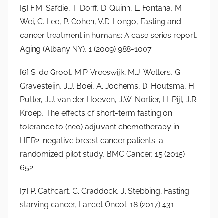
[5] F.M. Safdie, T. Dorff, D. Quinn, L. Fontana, M.
Wei, C. Lee, P. Cohen, V.D. Longo, Fasting and
cancer treatment in humans: A case series report,
Aging (Albany NY), 1 (2009) 988-1007.
[6] S. de Groot, M.P. Vreeswijk, M.J. Welters, G.
Gravesteijn, J.J. Boei, A. Jochems, D. Houtsma, H.
Putter, J.J. van der Hoeven, J.W. Nortier, H. Pijl, J.R.
Kroep, The effects of short-term fasting on
tolerance to (neo) adjuvant chemotherapy in
HER2-negative breast cancer patients: a
randomized pilot study, BMC Cancer, 15 (2015)
652.
[7] P. Cathcart, C. Craddock, J. Stebbing, Fasting:
starving cancer, Lancet Oncol, 18 (2017) 431.