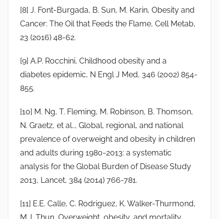
[8] J. Font-Burgada, B. Sun, M. Karin, Obesity and
Cancer: The Oil that Feeds the Flame, Cell Metab,
23 (2016) 48-62.
[9] A.P. Rocchini, Childhood obesity and a
diabetes epidemic, N Engl J Med, 346 (2002) 854-
855.
[10] M. Ng, T. Fleming, M. Robinson, B. Thomson,
N. Graetz, et al.., Global, regional, and national
prevalence of overweight and obesity in children
and adults during 1980-2013: a systematic
analysis for the Global Burden of Disease Study
2013, Lancet, 384 (2014) 766-781.
[11] E.E. Calle, C. Rodriguez, K. Walker-Thurmond,
M.J. Thun, Overweight, obesity, and mortality