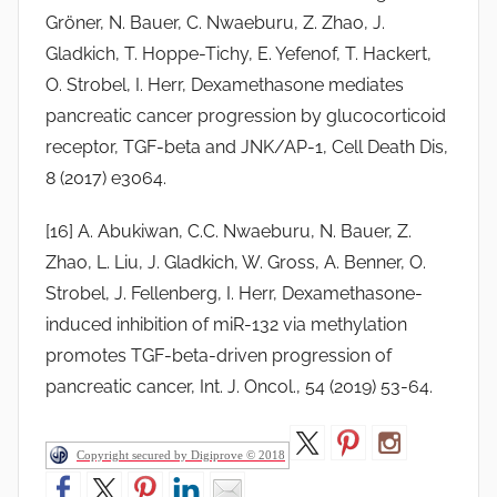
Gröner, N. Bauer, C. Nwaeburu, Z. Zhao, J.
Gladkich, T. Hoppe-Tichy, E. Yefenof, T. Hackert,
O. Strobel, I. Herr, Dexamethasone mediates
pancreatic cancer progression by glucocorticoid
receptor, TGF-beta and JNK/AP-1, Cell Death Dis,
8 (2017) e3064.
[16] A. Abukiwan, C.C. Nwaeburu, N. Bauer, Z.
Zhao, L. Liu, J. Gladkich, W. Gross, A. Benner, O.
Strobel, J. Fellenberg, I. Herr, Dexamethasone-
induced inhibition of miR-132 via methylation
promotes TGF-beta-driven progression of
pancreatic cancer, Int. J. Oncol., 54 (2019) 53-64.
Copyright secured by Digiprove © 2018