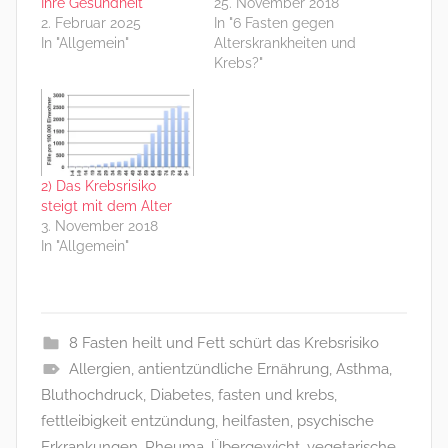
Ihre Gesundheit
25. November 2018
2. Februar 2025
In "6 Fasten gegen
In "Allgemein"
Alterskrankheiten und
Krebs?"
2) Das Krebsrisiko
steigt mit dem Alter
3. November 2018
In "Allgemein"
8 Fasten heilt und Fett schürt das Krebsrisiko
Allergien
,
antientzündliche Ernährung
,
Asthma
,
Bluthochdruck
,
Diabetes
,
fasten und krebs
,
fettleibigkeit entzündung
,
heilfasten
,
psychische
Erkrankungen
,
Rheuma
,
Übergewicht
,
vegetarische