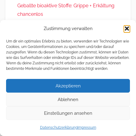
Geballte bioaktive Stoffe: Grippe + Erkältung
chancenlos
Gebratener Lachs mit Bohnengemüse
Zustimmung verwalten
Indische Gemüse-Pakoras mit Dip und
Um dir ein optimales Erlebnis zu bieten, verwenden wir Technologien wie
Hirtenkäse auf Gemüse
Cookies, um Geräteinformationen zu speichern und/oder darauf
zuzugreifen. Wenn du diesen Technologien zustimmst, können wir Daten
Mit Grünkohl gesund durch die Erkältungszeit:
wie das Surfverhalten oder eindeutige IDs auf dieser Website verarbeiten.
Indische Gemüse-Wraps
Wenn du deine Zustimmung nicht erteilst oder zurückziehst, können
bestimmte Merkmale und Funktionen beeinträchtigt werden.
Salat und Waldspaziergang nach Weihnachts-
Kalorien
Datenschutz und Cookies: Diese Website verwendet Cookies. Wenn
Akzeptieren
du die Website weiterhin nutzt, stimmst du der Verwendung von
Sellerie der Lustmacher—zusammen mit
Cookies zu.
Ablehnen
Seelachs Gesund & Lecker
Weitere Informationen, beispielsweise zur Kontrolle von Cookies,
Stinkig, klebrig, schleimig, aber gesund: wie
findest du hier:
Cookie-Richtlinie
Einstellungen ansehen
man Natto selber macht
Datenschutzerklärung
Impressum
Thai-Gemüse-Fischsuppe – Tschüss