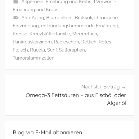
Allgemein
,
Ernährung und Krebs
,
1 Vorwort -
Ernährung und Krebs
Anti-Aging
,
Blumenkohl
,
Brokkoli
,
chronische
Entzündung
,
entzündungshemmende Ernährung
,
Kresse
,
Kreuzblütlerfamilie
,
Meerrettich
,
Pankreaskarzinom
,
Radieschen
,
Rettich
,
Rotes
Fleisch
,
Rucola
,
Senf
,
Sulforaphan
,
Tumorstammzellen
Beitragsnavigation
Nächster Beitrag
Omega-3 Fettsäuren – aus Fischöl oder
Algenöl
Blog via E-Mail abonnieren