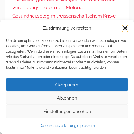
Verdauungsprobleme - Molonc -
Gesundheitsblog mit wissenschaftlichem Know-
how
zu
Rohkakao – gesunde Nascherei und
Zustimmung verwalten
Superfood
Um dir ein optimales Erlebnis zu bieten, verwenden wir Technologien wie
Cookies, um Geräteinformationen zu speichern und/oder darauf
zuzugreifen. Wenn du diesen Technologien zustimmst, können wir Daten
wie das Surfverhalten oder eindeutige IDs auf dieser Website verarbeiten.
Sharing
Wenn du deine Zustimmung nicht erteilst oder zurückziehst, können
bestimmte Merkmale und Funktionen beeinträchtigt werden.
Datenschutz und Cookies: Diese Website verwendet Cookies. Wenn
Akzeptieren
du die Website weiterhin nutzt, stimmst du der Verwendung von
Cookies zu.
Ablehnen
Meta
Weitere Informationen, beispielsweise zur Kontrolle von Cookies,
findest du hier:
Cookie-Richtlinie
Einstellungen ansehen
Anmelden
Datenschutzerklärung
Impressum
Eintrags-Feed